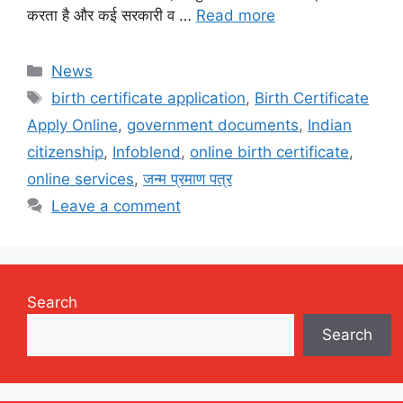
करता है और कई सरकारी व …
Read more
Categories
News
Tags
birth certificate application
,
Birth Certificate
Apply Online
,
government documents
,
Indian
citizenship
,
Infoblend
,
online birth certificate
,
online services
,
जन्म प्रमाण पत्र
Leave a comment
Search
Search