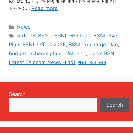
लिए BSNL ने लॉन्च किए दो धमाकेदार रिचार्ज किफायती और
फायदेमंद …
Read more
Categories
News
Tags
Airtel vs BSNL
,
BSNL 569 Plan
,
BSNL 947
Plan
,
BSNL Offers 2025
,
BSNL Recharge Plan
,
budget recharge plan
,
Infoblend
,
Jio vs BSNL
,
Latest Telecom News Hindi
,
सस्ता डेटा प्लान
Search
Search