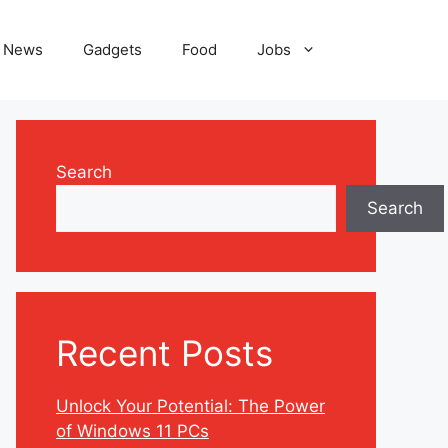
News
Gadgets
Food
Jobs
Search
Search
Recent Posts
Unlock Your Potential: The Power
of Windows 11 PCs