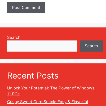
Search
Search
Recent Posts
Unlock Your Potential: The Power of Windows
11 PCs
Crispy Sweet Corn Snack: Easy & Flavorful